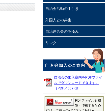
自治会活動の手引き
外国人との共生
自治連合会のあゆみ
リンク
自治会の加入案内をPDFファイ
ルでダウンロードできます。
（PDF／537KB）
PDFファイルを閲
覧・印刷するため
には、ご使用のパソコンにAdobe