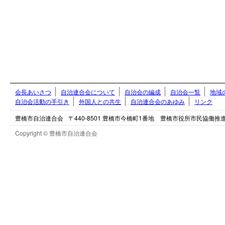
会長あいさつ
自治連合会について
自治会の編成
自治会一覧
地域
自治会活動の手引き
外国人との共生
自治連合会のあゆみ
リンク
豊橋市自治連合会
〒440-8501 豊橋市今橋町1番地 豊橋市役所市民協働
Copyright © 豊橋市自治連合会